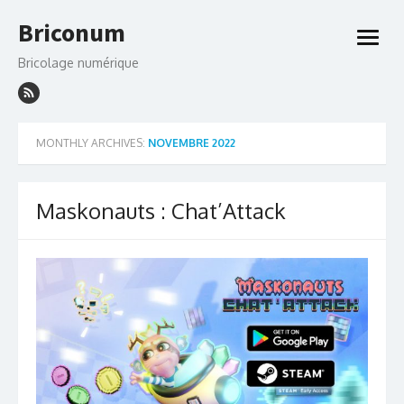
Skip
Briconum
to
open
content
menu
Bricolage numérique
MONTHLY ARCHIVES:
NOVEMBRE 2022
Maskonauts : Chat’Attack