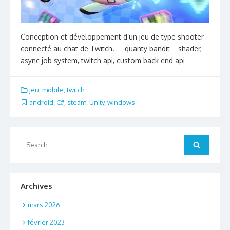
Conception et développement d’un jeu de type shooter
connecté au chat de Twitch. quanty bandit shader,
async job system, twitch api, custom back end api
jeu
,
mobile
,
twitch
android
,
C#
,
steam
,
Unity
,
windows
Search
Search
for:
Archives
mars 2026
février 2023